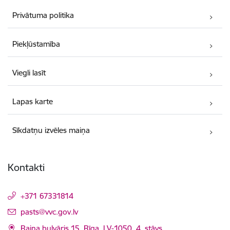
Privātuma politika
Piekļūstamība
Viegli lasīt
Lapas karte
Sīkdatņu izvēles maiņa
Kontakti
+371 67331814
E-pasts:
pasts@vvc.gov.lv
Raiņa bulvāris 15, Rīga, LV-1050, 4. stāvs