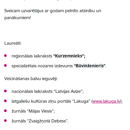
Sveicam uzvarētājus ar godam pelnīto atzinību un
panākumiem!
Laureāti:
reģionālais laikraksts
“Kurzemnieks”;
specializētais nozares izdevums
“
Būvinženieris
”
.
Veicināšanas balvu ieguvēji:
nacionālais laikraksts “Latvijas Avīze”;
latgaliešu kultūras ziņu portāls “Lakuga” (
www.lakuga.lv
);
žurnāls “Mājas Viesis”;
žurnāls “Zvaigžņotā Debess”.