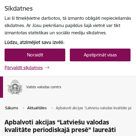
Pāriet uz lapas saturu
Sīkdatnes
Spied
lai meklētu
Enter
Lai šī tīmekļvietne darbotos, tā izmanto obligāti nepieciešamās
sīkdatnes. Ar Jūsu piekrišanu papildus šajā vietnē var tikt
izmantotas statistikas un sociālo mediju sīkdatnes.
Lūdzu, atzīmējiet savu izvēli:
Noraidīt
Apstiprināt visas
Pārvaldīt sīkdatnes
Sākums
Aktualitātes
Apbalvoti akcijas “Latviešu valodas kvalitāte peri
Apbalvoti akcijas “Latviešu valodas
kvalitāte periodiskajā presē” laureāti