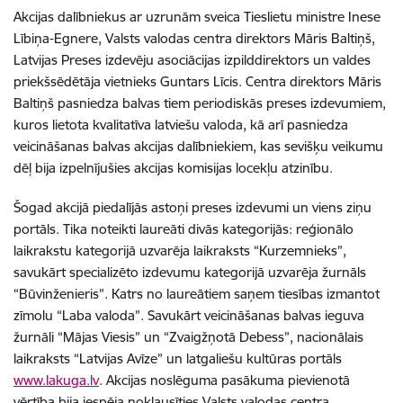
Akcijas dalībniekus ar uzrunām sveica Tieslietu ministre Inese
Lībiņa-Egnere, Valsts valodas centra direktors Māris Baltiņš,
Latvijas Preses izdevēju asociācijas izpilddirektors un valdes
priekšsēdētāja vietnieks Guntars Līcis. Centra direktors Māris
Baltiņš pasniedza balvas tiem periodiskās preses izdevumiem,
kuros lietota kvalitatīva latviešu valoda, kā arī pasniedza
veicināšanas balvas akcijas dalībniekiem, kas sevišķu veikumu
dēļ bija izpelnījušies akcijas komisijas locekļu atzinību.
Šogad akcijā piedalījās astoņi preses izdevumi un viens ziņu
portāls. Tika noteikti laureāti divās kategorijās: reģionālo
laikrakstu kategorijā uzvarēja laikraksts “Kurzemnieks”,
savukārt specializēto izdevumu kategorijā uzvarēja žurnāls
“Būvinženieris”. Katrs no laureātiem saņem tiesības izmantot
zīmolu “Laba valoda”. Savukārt veicināšanas balvas ieguva
žurnāli “Mājas Viesis” un “Zvaigžņotā Debess”, nacionālais
laikraksts “Latvijas Avīze” un latgaliešu kultūras portāls
www.lakuga.lv
. Akcijas noslēguma pasākuma pievienotā
vērtība bija iespēja noklausīties Valsts valodas centra