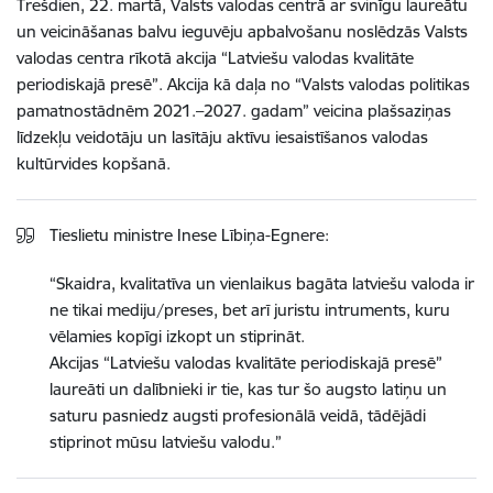
Trešdien, 22. martā, Valsts valodas centrā ar svinīgu laureātu
un veicināšanas balvu ieguvēju apbalvošanu noslēdzās Valsts
valodas centra rīkotā akcija “Latviešu valodas kvalitāte
periodiskajā presē”. Akcija kā daļa no “Valsts valodas politikas
pamatnostādnēm 2021.–2027. gadam” veicina plašsaziņas
līdzekļu veidotāju un lasītāju aktīvu iesaistīšanos valodas
kultūrvides kopšanā.
Tieslietu ministre Inese Lībiņa-Egnere:
“Skaidra, kvalitatīva un vienlaikus bagāta latviešu valoda ir
ne tikai mediju/preses, bet arī juristu intruments, kuru
vēlamies kopīgi izkopt un stiprināt.
Akcijas “Latviešu valodas kvalitāte periodiskajā presē”
laureāti un dalībnieki ir tie, kas tur šo augsto latiņu un
saturu pasniedz augsti profesionālā veidā, tādējādi
stiprinot mūsu latviešu valodu.”