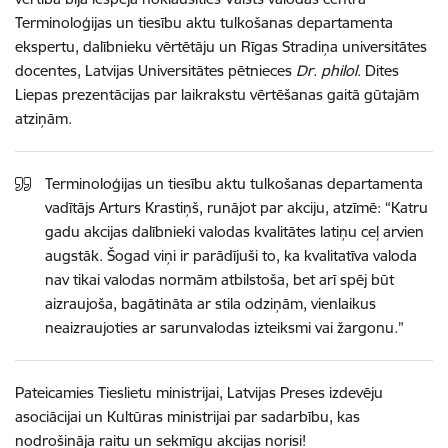
Terminoloģijas un tiesību aktu tulkošanas departamenta
ekspertu, dalībnieku vērtētāju un Rīgas Stradiņa universitātes
docentes, Latvijas Universitātes pētnieces
Dr. philol.
Dites
Liepas prezentācijas par laikrakstu vērtēšanas gaitā gūtajām
atziņām.
Terminoloģijas un tiesību aktu tulkošanas departamenta
vadītājs Arturs Krastiņš, runājot par akciju, atzīmē:
“
Katru
gadu akcijas dalībnieki valodas kvalitātes latiņu ceļ arvien
augstāk. Šogad viņi ir parādījuši to, ka kvalitatīva valoda
nav tikai valodas normām atbilstoša, bet arī spēj būt
aizraujoša, bagātināta ar stila odziņām, vienlaikus
neaizraujoties ar sarunvalodas izteiksmi vai žargonu.
”
Pateicamies
Tieslietu ministrijai, Latvijas Preses izdevēju
asociācijai un Kultūras ministrijai par sadarbību, kas
nodrošināja raitu un sekmīgu akcijas norisi!