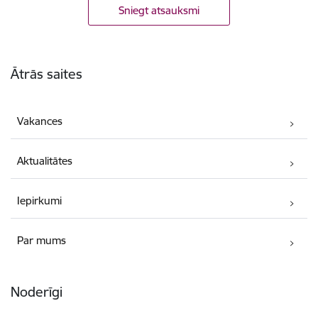
Sniegt atsauksmi
Kājene
Ātrās saites
Vakances
Aktualitātes
Iepirkumi
Par mums
Noderīgi