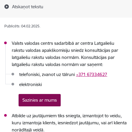
Atskaņot tekstu
Publicēts: 04.02.2025.
Valsts valodas centrs sadarbībā ar centra Latgaliešu
rakstu valodas apakškomisiju sniedz konsultācijas par
latgaliešu rakstu valodas normām. Konsultācijas par
latgaliešu rakstu valodas normām var saņemt:
telefoniski, zvanot uz tālruni
+371 67334627
elektroniski
Sazinies ar mums
Atbilde uz jautājumiem tiks sniegta, izmantojot to veidu,
kuru izmantoja klients, iesniedzot jautājumu, vai arī klienta
norādītajā veidā.