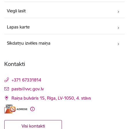
Viegli lasīt
Lapas karte
Sīkdatņu izvēles maiņa
Kontakti
+371 67331814
E-pasts:
pasts@vvc.gov.lv
Raiņa bulvāris 15, Rīga, LV-1050, 4. stāvs
Visi kontakti