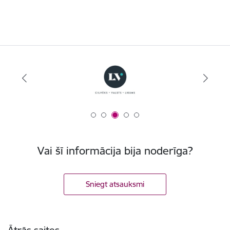
Vai šī informācija bija noderīga?
Sniegt atsauksmi
Kājene
Ātrās saites