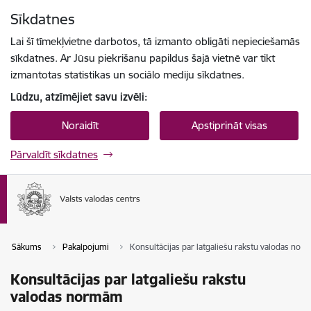
Pāriet uz lapas saturu
Sīkdatnes
Spied
lai meklētu
Enter
Lai šī tīmekļvietne darbotos, tā izmanto obligāti nepieciešamās
sīkdatnes. Ar Jūsu piekrišanu papildus šajā vietnē var tikt
izmantotas statistikas un sociālo mediju sīkdatnes.
Lūdzu, atzīmējiet savu izvēli:
Noraidīt
Apstiprināt visas
Pārvaldīt sīkdatnes
Sākums
Pakalpojumi
Konsultācijas par latgaliešu rakstu valodas no
Konsultācijas par latgaliešu rakstu
valodas normām