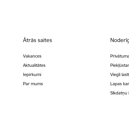
Kājene
Ātrās saites
Noderīg
Vakances
Privātuma
Aktualitātes
Piekļūsta
Iepirkumi
Viegli lasī
Par mums
Lapas kar
Sīkdatņu 