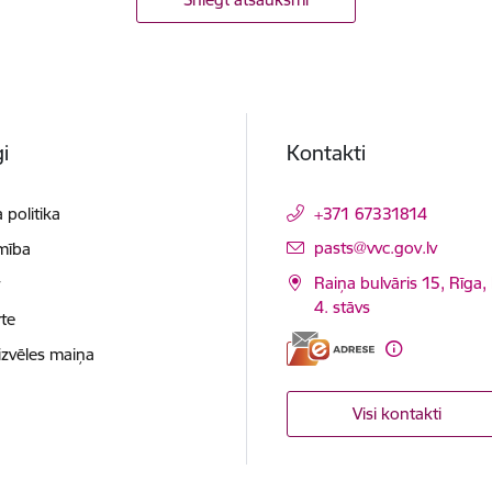
i
Kontakti
 politika
+371 67331814
E-pasts:
pasts@vvc.gov.lv
mība
Raiņa bulvāris 15, Rīga,
t
4. stāvs
te
izvēles maiņa
Visi kontakti