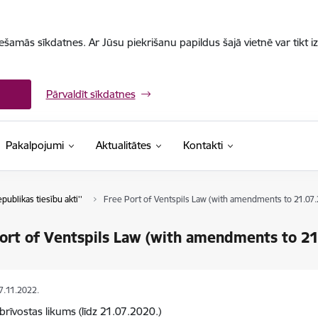
iešamās sīkdatnes. Ar Jūsu piekrišanu papildus šajā vietnē var tikt i
Pārvaldīt sīkdatnes
Pakalpojumi
Aktualitātes
Kontakti
epublikas tiesību akti''
Free Port of Ventspils Law (with amendments to 21.07.
ort of Ventspils Law (with amendments to 21
07.11.2022.
 brīvostas likums (līdz 21.07.2020.)