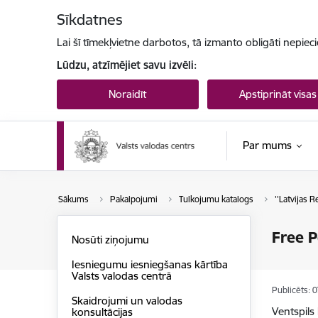
Pāriet uz lapas saturu
Sīkdatnes
Lai šī tīmekļvietne darbotos, tā izmanto obligāti nepiec
Lūdzu, atzīmējiet savu izvēli:
Noraidīt
Apstiprināt visas
Par mums
Sākums
Pakalpojumi
Tulkojumu katalogs
''Latvijas R
Free P
Nosūti ziņojumu
Iesniegumu iesniegšanas kārtība
Valsts valodas centrā
Publicēts: 
Skaidrojumi un valodas
Ventspils
konsultācijas