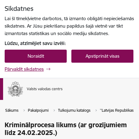
Pāriet uz lapas saturu
Sīkdatnes
Spied
lai meklētu
Enter
Lai šī tīmekļvietne darbotos, tā izmanto obligāti nepieciešamās
sīkdatnes. Ar Jūsu piekrišanu papildus šajā vietnē var tikt
izmantotas statistikas un sociālo mediju sīkdatnes.
Lūdzu, atzīmējiet savu izvēli:
Noraidīt
Apstiprināt visas
Pārvaldīt sīkdatnes
Sākums
Pakalpojumi
Tulkojumu katalogs
''Latvijas Republikas tie
Kriminālprocesa likums (ar grozījumiem
līdz 24.02.2025.)