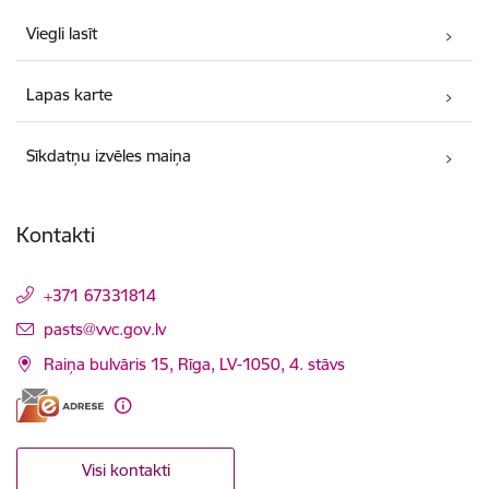
Viegli lasīt
Lapas karte
Sīkdatņu izvēles maiņa
Kontakti
+371 67331814
E-pasts:
pasts@vvc.gov.lv
Raiņa bulvāris 15, Rīga, LV-1050, 4. stāvs
Visi kontakti