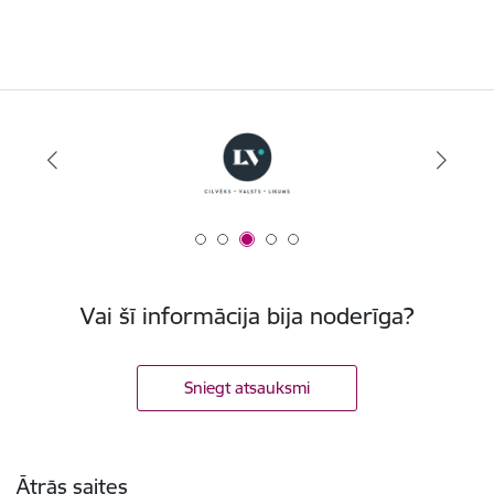
Vai šī informācija bija noderīga?
Sniegt atsauksmi
Kājene
Ātrās saites