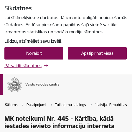
Pāriet uz lapas saturu
Sīkdatnes
Spied
lai meklētu
Enter
Lai šī tīmekļvietne darbotos, tā izmanto obligāti nepieciešamās
sīkdatnes. Ar Jūsu piekrišanu papildus šajā vietnē var tikt
izmantotas statistikas un sociālo mediju sīkdatnes.
Lūdzu, atzīmējiet savu izvēli:
Noraidīt
Apstiprināt visas
Pārvaldīt sīkdatnes
Sākums
Pakalpojumi
Tulkojumu katalogs
''Latvijas Republikas tie
MK noteikumi Nr. 445 - Kārtība, kādā
iestādes ievieto informāciju internetā