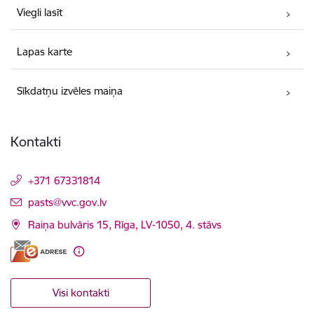
Viegli lasīt
Lapas karte
Sīkdatņu izvēles maiņa
Kontakti
+371 67331814
E-pasts:
pasts@vvc.gov.lv
Raiņa bulvāris 15, Rīga, LV-1050, 4. stāvs
Visi kontakti