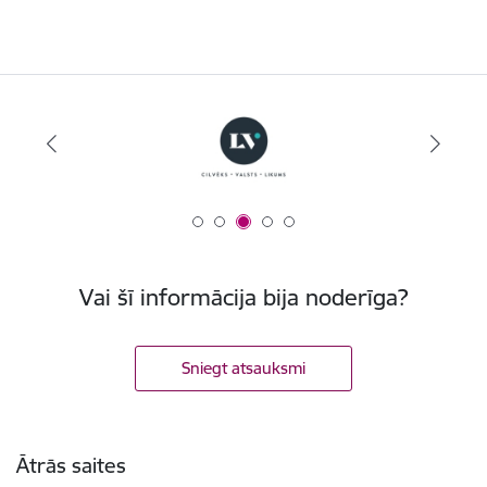
Vai šī informācija bija noderīga?
Sniegt atsauksmi
Kājene
Ātrās saites