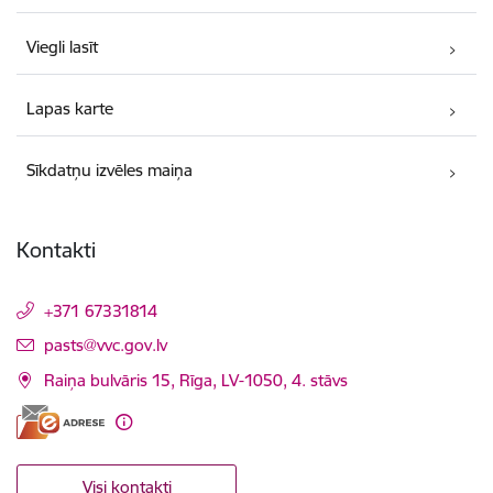
Viegli lasīt
Lapas karte
Sīkdatņu izvēles maiņa
Kontakti
+371 67331814
E-pasts:
pasts@vvc.gov.lv
Raiņa bulvāris 15, Rīga, LV-1050, 4. stāvs
Visi kontakti