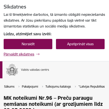
Pāriet uz lapas saturu
Sīkdatnes
Spied
lai meklētu
Enter
Lai šī tīmekļvietne darbotos, tā izmanto obligāti nepieciešamās
sīkdatnes. Ar Jūsu piekrišanu papildus šajā vietnē var tikt
izmantotas statistikas un sociālo mediju sīkdatnes.
Lūdzu, atzīmējiet savu izvēli:
Noraidīt
Apstiprināt visas
Pārvaldīt sīkdatnes
Sākums
Pakalpojumi
Tulkojumu katalogs
''Latvijas Republikas tie
MK noteikumi Nr.96 – Preču paraugu
ņemšanas noteikumi (ar grozījumiem līdz