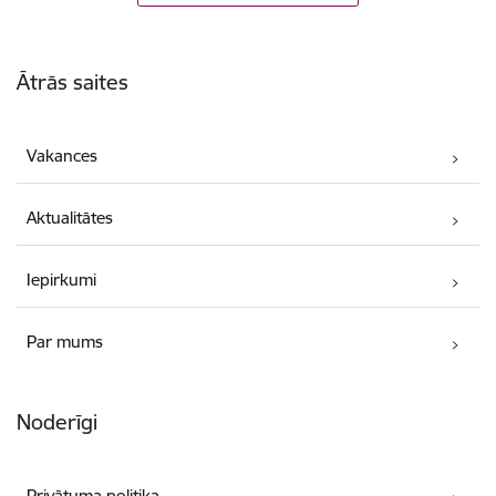
Kājene
Ātrās saites
Vakances
Aktualitātes
Iepirkumi
Par mums
Noderīgi
Privātuma politika