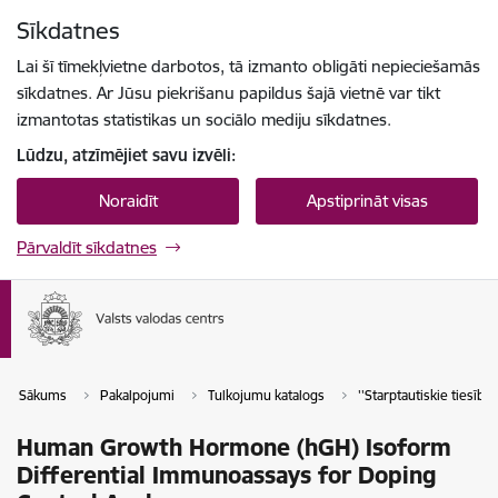
Pāriet uz lapas saturu
Sīkdatnes
Spied
lai meklētu
Enter
Lai šī tīmekļvietne darbotos, tā izmanto obligāti nepieciešamās
sīkdatnes. Ar Jūsu piekrišanu papildus šajā vietnē var tikt
izmantotas statistikas un sociālo mediju sīkdatnes.
Lūdzu, atzīmējiet savu izvēli:
Noraidīt
Apstiprināt visas
Pārvaldīt sīkdatnes
Sākums
Pakalpojumi
Tulkojumu katalogs
''Starptautiskie tiesību a
Human Growth Hormone (hGH) Isoform
Differential Immunoassays for Doping