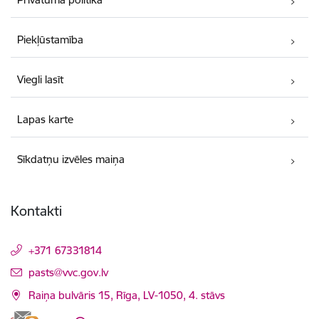
Piekļūstamība
Viegli lasīt
Lapas karte
Sīkdatņu izvēles maiņa
Kontakti
+371 67331814
E-pasts:
pasts@vvc.gov.lv
Raiņa bulvāris 15, Rīga, LV-1050, 4. stāvs