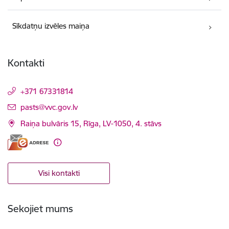
Sīkdatņu izvēles maiņa
Kontakti
+371 67331814
E-pasts:
pasts@vvc.gov.lv
Raiņa bulvāris 15, Rīga, LV-1050, 4. stāvs
Visi kontakti
Sekojiet mums