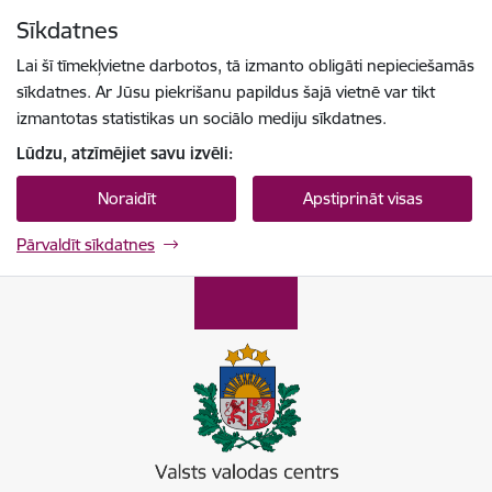
Pāriet uz lapas saturu
Sīkdatnes
Spied
lai meklētu
Enter
Lai šī tīmekļvietne darbotos, tā izmanto obligāti nepieciešamās
sīkdatnes. Ar Jūsu piekrišanu papildus šajā vietnē var tikt
izmantotas statistikas un sociālo mediju sīkdatnes.
Lūdzu, atzīmējiet savu izvēli:
Noraidīt
Apstiprināt visas
Pārvaldīt sīkdatnes
Valsts valodas centrs