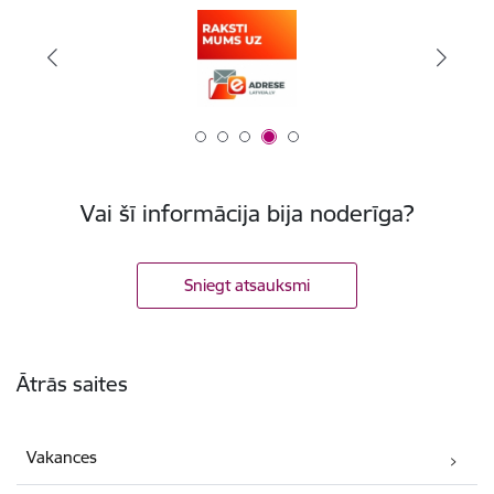
Vai šī informācija bija noderīga?
Sniegt atsauksmi
Kājene
Ātrās saites
Vakances