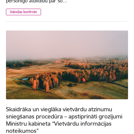
personīgo atbildību par šo…
Valodas kontrole
Skaidrāka un vieglāka vietvārdu atzinumu
sniegšanas procedūra – apstiprināti grozījumi
Ministru kabineta “Vietvārdu informācijas
noteikumos”