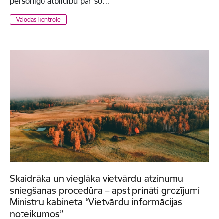
personīgo atbildību par šo…
Valodas kontrole
Skaidrāka un vieglāka vietvārdu atzinumu
sniegšanas procedūra – apstiprināti grozījumi
Ministru kabineta “Vietvārdu informācijas
noteikumos”