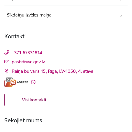
Sīkdatņu izvēles maiņa
Kontakti
+371 67331814
E-pasts:
pasts@vvc.gov.lv
Raiņa bulvāris 15, Rīga, LV-1050, 4. stāvs
Visi kontakti
Sekojiet mums