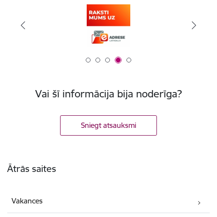
Vai šī informācija bija noderīga?
Sniegt atsauksmi
Kājene
Ātrās saites
Vakances