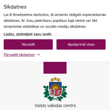
Pāriet uz lapas saturu
Sīkdatnes
Spied
lai meklētu
Enter
Lai šī tīmekļvietne darbotos, tā izmanto obligāti nepieciešamās
sīkdatnes. Ar Jūsu piekrišanu papildus šajā vietnē var tikt
izmantotas statistikas un sociālo mediju sīkdatnes.
Lūdzu, atzīmējiet savu izvēli:
Noraidīt
Apstiprināt visas
Pārvaldīt sīkdatnes
Valsts valodas centrs