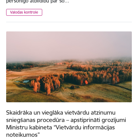
personīgo atbildību par šo…
Valodas kontrole
Skaidrāka un vieglāka vietvārdu atzinumu
sniegšanas procedūra – apstiprināti grozījumi
Ministru kabineta “Vietvārdu informācijas
noteikumos”