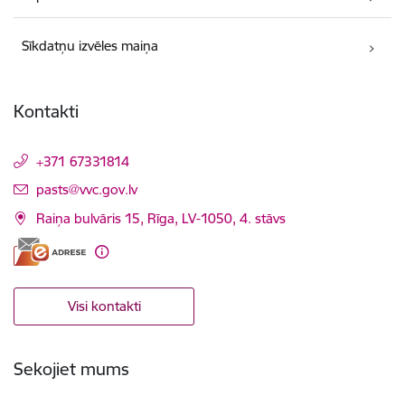
Sīkdatņu izvēles maiņa
Kontakti
+371 67331814
E-pasts:
pasts@vvc.gov.lv
Raiņa bulvāris 15, Rīga, LV-1050, 4. stāvs
Visi kontakti
Sekojiet mums