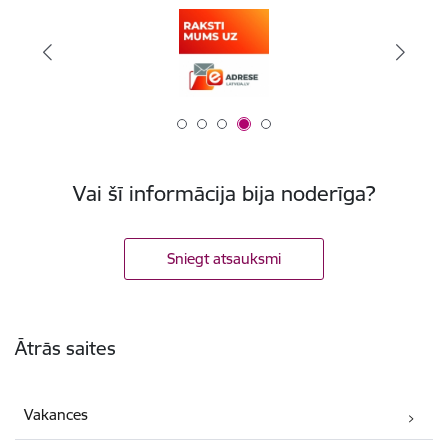
Vai šī informācija bija noderīga?
Sniegt atsauksmi
Kājene
Ātrās saites
Vakances