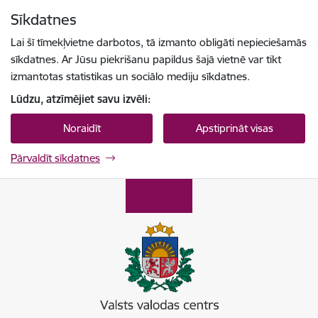
Pāriet uz lapas saturu
Sīkdatnes
Spied
lai meklētu
Enter
Lai šī tīmekļvietne darbotos, tā izmanto obligāti nepieciešamās
sīkdatnes. Ar Jūsu piekrišanu papildus šajā vietnē var tikt
izmantotas statistikas un sociālo mediju sīkdatnes.
Lūdzu, atzīmējiet savu izvēli:
Noraidīt
Apstiprināt visas
Pārvaldīt sīkdatnes
Valsts valodas centrs